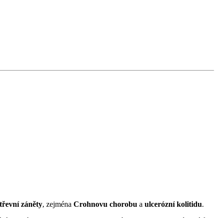
střevní záněty
, zejména
Crohnovu chorobu
a
ulcerózní kolitidu
.