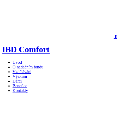
I
IBD Comfort
Úvod
O nadačním fondu
Vzdělávání
Výzkum
Dárci
Benefice
Kontakty