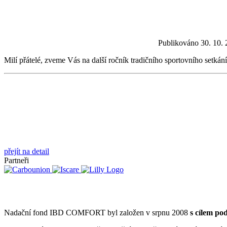
Publikováno 30. 10. 
Milí přátelé, zveme Vás na další ročník tradičního sportovního setkání
přejít na detail
Partneři
Co děláme
Nadační fond IBD COMFORT byl založen v srpnu 2008
s cílem po