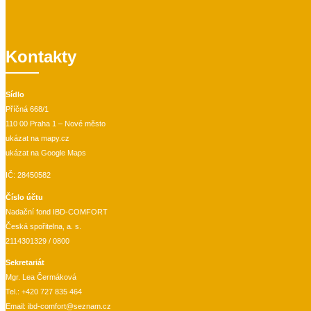
Kontakty
Sídlo
Příčná 668/1
110 00 Praha 1 – Nové město
ukázat na mapy.cz
ukázat na Google Maps
IČ: 28450582
Číslo účtu
Nadační fond IBD-COMFORT
Česká spořitelna, a. s.
2114301329 / 0800
Sekretariát
Mgr. Lea Čermáková
Tel.:
+420 727 835 464
Email:
ibd-comfort@seznam.cz