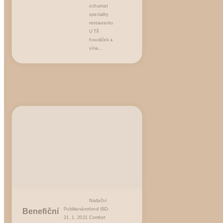
ochutnat
speciality
restaurantu
U Tří
housliček a
vína…
Nadační
Benefiční
Publikováno
fond IBD-
21. 1. 2021
Comfort