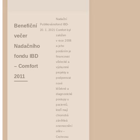
Nadační
Benefiční
Publikováno
fond IBD-
20. 1. 2021
Comfort byl
večer
založen
v roce 2008
Nadačního
a jeho
posláním je
fondu IBD
financovat
vědecké a
– Comfort
výzkumné
projekty a
2011
podporovat
nové
léčebné a
diagnostické
postupy u
pacientů,
kteří mají
chronická
zánětlivá
onemocnění
střev –
Crohnovu