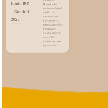
fondu IBD
Novoměstské
radnice na Karlově
– Comfort
náměstí. Po
úvodním slově
2025
pana profesora
Milana Lukáše byly
představeny
projekty, které NF
v roce 2025
podpořil. Měli jsme
i významného…