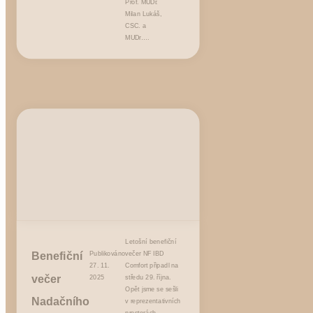
Prof. MUDr.
Milan Lukáš,
CSC. a
MUDr….
Letošní benefiční
Benefiční
Publikováno
večer NF IBD
27. 11.
Comfort připadl na
večer
2025
středu 29. října.
Opět jsme se sešli
Nadačního
v reprezentativních
prostorách