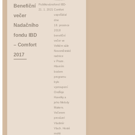
Benefiční
Publikováno
fond IBD-
21. 1. 2021
Comfort
večer
uspořádal
dne
Nadačního
18. prosince
2018
fondu IBD
benefiční
večer ve
– Comfort
Velkém sále
Novoměstské
2017
radnice
v Praze.
Hlavním
bodem
programu
bylo
vystoupení
Ondřeje
Havelky a
jeho Melody
Makers.
Večerem
provázel
Vladimír
Vlach. Hosté
mohli