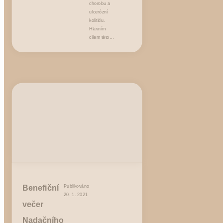
chorobu a
ulcerózní
kolitidu.
Hlavním
cílem této…
Benefiční
Publikováno
20. 1. 2021
večer
Nadačního