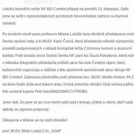
IBD Comfort
Letošní benefiční večer NF IBD Comfort připadl na pondělí 13. listopadu. Opět
jsme se sešli v reprezentativních prostorách Novoměstské radnice na Karlově
náměstí.
Po úvodním slově pana profesora Milana Lukáše byla oficiálně představena nov
členka správní rady, a to MUDr. Karin Černá, která představila několik významný
projektů podporovaných v oblasti biologické léčby Crohnovy nemoci a ulcerozní
kolitidy. Poté dostala slovo čestná členka NF, paní Iva Šoula Rokytková, která ná
v několika fotografiích představila průběh akce Na kole Českým rájem, který
každoročně organizuje a výtěžek z této sportovně-společenské akce věnuje NF
IBD Comfort. Zajímavou přednášku poté přednesl doc. MUDr. Martin Anders, Ph.D
na téma Naše duše pod tlakem doby. Druhá polovina oficiální části večera patřila
folk-rockové kapele Petr Hanzlík&DOMÁCÍ VÝROBA.
Jsme rádi, že jsme se po roce mohli opět sejít s kolegy, přáteli a všemi, kteří naše
aktivity se zájmem podporují.
Děkujeme a těšíme se na další shledání
prof. MUDr. Milan Lukáš,CSc., AGAF