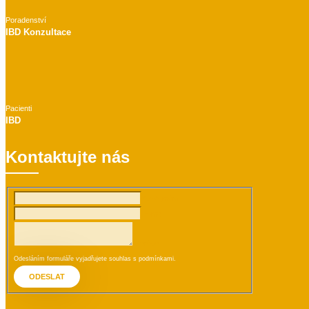
Poradenství
IBD Konzultace
Pacienti
IBD
Kontaktujte nás
Celé jméno:
E-mail:
Zpráva:
Odesláním formuláře vyjadřujete souhlas s
podmínkami
.
ODESLAT