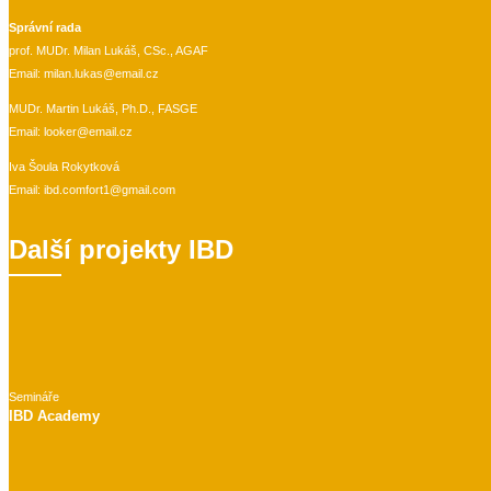
Správní rada
prof. MUDr. Milan Lukáš, CSc., AGAF
Email:
milan.lukas@email.cz
MUDr. Martin Lukáš, Ph.D., FASGE
Email:
looker@email.cz
Iva Šoula Rokytková
Email:
ibd.comfort1@gmail.com
Další projekty IBD
Semináře
IBD Academy