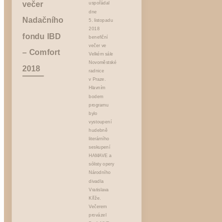
večer
uspořádal
dne
Nadačního
5. listopadu
2018
fondu IBD
benefiční
večer ve
– Comfort
Velkém sále
Novoměstské
2018
radnice
v Praze.
Hlavním
bodem
programu
bylo
vystoupení
hudebně
literárního
seskupení
HAMAVE a
sólisty opery
Národního
divadla
Vratislava
Kříže.
Večerem
provázel