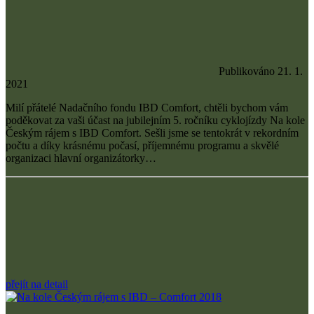
Publikováno 21. 1.
2021
Milí přátelé Nadačního fondu IBD Comfort, chtěli bychom vám
poděkovat za vaši účast na jubilejním 5. ročníku cyklojízdy Na kole
Českým rájem s IBD Comfort. Sešli jsme se tentokrát v rekordním
počtu a díky krásnému počasí, příjemnému programu a skvělé
organizaci hlavní organizátorky…
přejít na detail