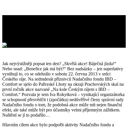
Na kole Českým rájem s IBD –
Comfort 2013
Jak nejvýstižněji popsat ten den? „Skvělá akce! Báječná jízda!“
Nebo snad: „Benefice jak má být?“ Bez nadsázky – jen superlativy
vystihují to, co se odehrálo v sobotu 22. června 2013 v srdci
Českého ráje. Na sedmdesát příznivců Nadačního fondu IBD –
Comfort se sjelo do Pařezské Lhoty na okraji Prachovských skal na
první ročník akce nazvané „Na kole Českým rájem s IBD –
Comfort.“ Pozvala je sem Iva Rokytková – vynikající organizátorka
se schopností přesvědčit i (zpočátku) nedůvěřivé členy správní rady
Nadačního fondu o tom, že podobná akce může mít nejen finanční
efekt, ale také může být pro účastníky velmi příjemným zážitkem.
Naštěstí se jí to podařilo…
Hlavním cílem akce bylo podpořit aktivity Nadačního fondu a