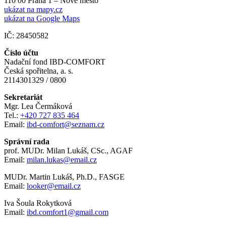
110 00 Praha 1 – Nové město
ukázat na mapy.cz
ukázat na Google Maps
IČ: 28450582
Číslo účtu
Nadační fond IBD-COMFORT
Česká spořitelna, a. s.
2114301329 / 0800
Sekretariát
Mgr. Lea Čermáková
Tel.:
+420 727 835 464
Email:
ibd-comfort@seznam.cz
Správní rada
prof. MUDr. Milan Lukáš, CSc., AGAF
Email:
milan.lukas@email.cz
MUDr. Martin Lukáš, Ph.D., FASGE
Email:
looker@email.cz
Iva Šoula Rokytková
Email:
ibd.comfort1@gmail.com