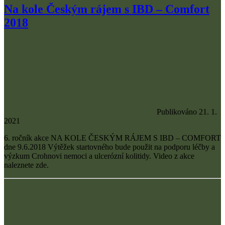
Na kole Českým rájem s IBD – Comfort
2018
Publikováno 21. 1.
2021
6. ročník akce NA KOLE ČESKÝM RÁJEM S IBD – COMFORT
dne 9.6.2018 Výtěžek startovného bude použit na podporu léčby a
výzkum Crohnovi nemoci a ulcerózní kolitidy. Video z akce
naleznete zde.