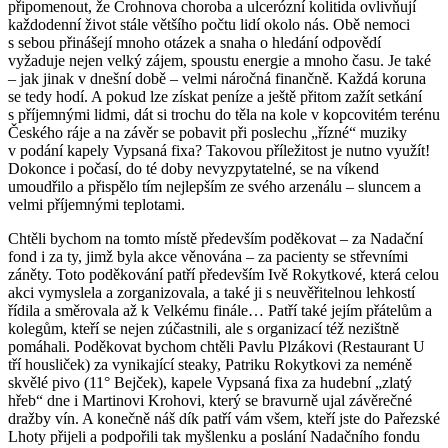
připomenout, že Crohnova choroba a ulcerózní kolitida ovlivňují
každodenní život stále většího počtu lidí okolo nás. Obě nemoci
s sebou přinášejí mnoho otázek a snaha o hledání odpovědí
vyžaduje nejen velký zájem, spoustu energie a mnoho času. Je také
– jak jinak v dnešní době – velmi náročná finančně. Každá koruna
se tedy hodí. A pokud lze získat peníze a ještě přitom zažít setkání
s příjemnými lidmi, dát si trochu do těla na kole v kopcovitém terénu
Českého ráje a na závěr se pobavit při poslechu „řízné“ muziky
v podání kapely Vypsaná fixa? Takovou příležitost je nutno využít!
Dokonce i počasí, do té doby nevyzpytatelné, se na víkend
umoudřilo a přispělo tím nejlepším ze svého arzenálu – sluncem a
velmi příjemnými teplotami.
Chtěli bychom na tomto místě především poděkovat – za Nadační
fond i za ty, jimž byla akce věnována – za pacienty se střevními
záněty. Toto poděkování patří především Ivě Rokytkové, která celou
akci vymyslela a zorganizovala, a také ji s neuvěřitelnou lehkostí
řídila a směrovala až k Velkému finále… Patří také jejím přátelům a
kolegům, kteří se nejen zúčastnili, ale s organizací též nezištně
pomáhali. Poděkovat bychom chtěli Pavlu Plzákovi (Restaurant U
tří housliček) za vynikající steaky, Patriku Rokytkovi za neméně
skvělé pivo (11° Bejček), kapele Vypsaná fixa za hudební „zlatý
hřeb“ dne i Martinovi Krohovi, který se bravurně ujal závěrečné
dražby vín. A konečně náš dík patří vám všem, kteří jste do Pařezské
Lhoty přijeli a podpořili tak myšlenku a poslání Nadačního fondu