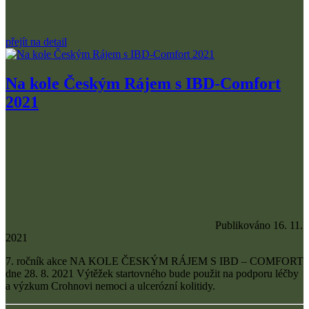
přejít na detail
Na kole Českým Rájem s IBD-Comfort
2021
Publikováno 16. 11.
2021
7. ročník akce NA KOLE ČESKÝM RÁJEM S IBD – COMFORT
dne 28. 8. 2021 Výtěžek startovného bude použit na podporu léčby
a výzkum Crohnovi nemoci a ulcerózní kolitidy.