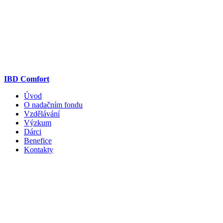
IBD Comfort
Úvod
O nadačním fondu
Vzdělávání
Výzkum
Dárci
Benefice
Kontakty