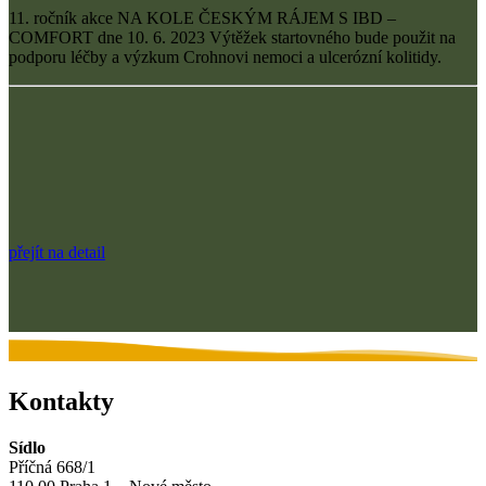
11. ročník akce NA KOLE ČESKÝM RÁJEM S IBD –
COMFORT dne 10. 6. 2023 Výtěžek startovného bude použit na
podporu léčby a výzkum Crohnovi nemoci a ulcerózní kolitidy.
přejít na detail
Kontakty
Sídlo
Příčná 668/1