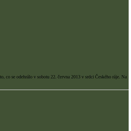
to, co se odehrálo v sobotu 22. června 2013 v srdci Českého ráje. Na