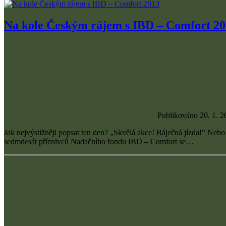
Na kole Českým rájem s IBD – Comfort 2
Publikováno 20. 1. 2
Jak nejvýstižněji popsat ten den? „Skvělá akce! Báječná jízda!“ Nebo
sedmdesát příznivců Nadačního fondu IBD – Comfort se…