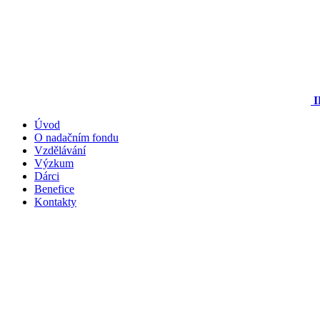
I
Úvod
O nadačním fondu
Vzdělávání
Výzkum
Dárci
Benefice
Kontakty