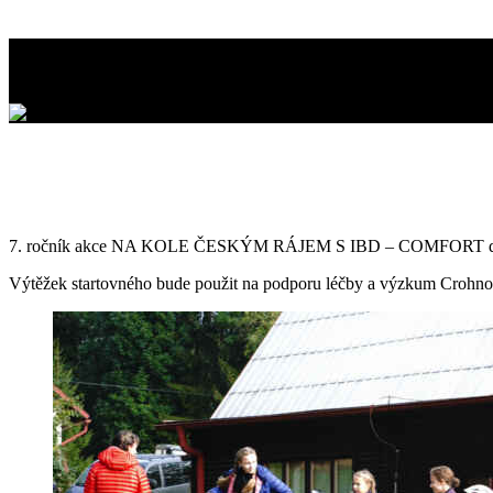
Na kole Českým Rájem s IBD-C
7. ročník akce NA KOLE ČESKÝM RÁJEM S IBD – COMFORT dne
Výtěžek startovného bude použit na podporu léčby a výzkum Crohnovi