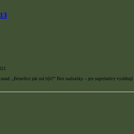
013
021
 snad: „Benefice jak má být?“ Bez nadsázky – jen superlativy vystihují 